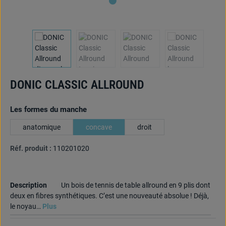
DONIC CLASSIC ALLROUND
Sélectionnez
Les formes du manche
anatomique
concave
droit
Réf. produit :
110201020
Description
Un bois de tennis de table allround en 9 plis dont
deux en fibres synthétiques. C’est une nouveauté absolue ! Déjà,
le noyau…
Plus