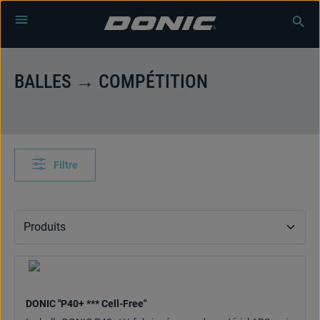
Passer au contenu principal
BALLES → COMPÉTITION
Filtre
DONIC "P40+ *** Cell-Free"