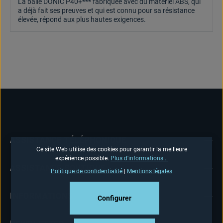
La balle DONIC P40+*** fabriquée avec du matériel ABS, qui
a déjà fait ses preuves et qui est connu pour sa résistance
élevée, répond aux plus hautes exigences.
ASSISTANCE TÉLÉPHONIQUE
Ce site Web utilise des cookies pour garantir la meilleure
expérience possible.
Plus d'informations...
ASSISTANCE BOUTIQUE
Politique de confidentialité
|
Mentions légales
INFORMATIONS
Configurer