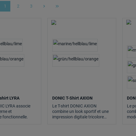
1
2
3
Page
Page
Page
shirt LYRA
DONIC T-Shirt AXION
DONI
IC LYRA associe
Le T-shirt DONIC AXION
Le p
rne et
combine un look sportif et une
comb
 fonctionnelle.
impression digitale tricolore
mode
marquante.
fonct