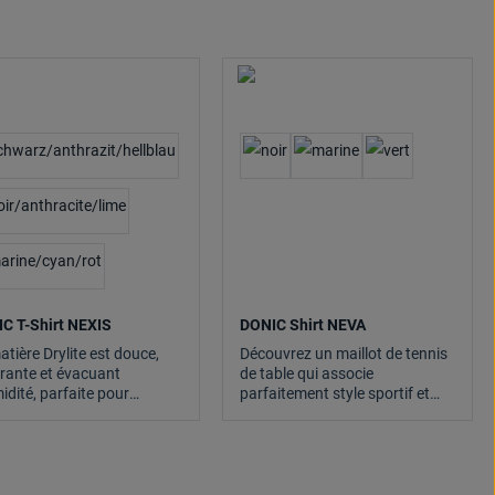
C T-Shirt NEXIS
DONIC Shirt NEVA
atière Drylite est douce,
Découvrez un maillot de tennis
irante et évacuant
de table qui associe
idité, parfaite pour
parfaitement style sportif et
raînement et les
performance technique.
étitions de tennis de
.