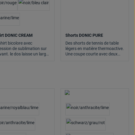
irt DONIC CREAM
Shorts DONIC PURE
shirt bicolore avec
Des shorts de tennis de table
ession de sublimation sur
légers en matière thermoactive.
vant. le dos laisse un large
Une coupe courte avec deux
ce pour une impression du
fentes latérales pour une liberté
 du club ou des sponsors.
de mouvement optimale, taille
atière thermoactive Drylite
élastique, cordon intérieur et
e la sueur. Elle est légère
deux poches latérales.
réable à porter.