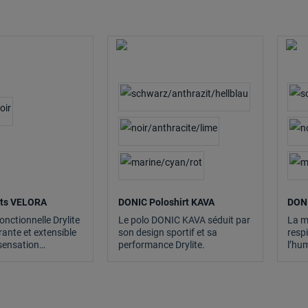
rts VELORA
DONIC Poloshirt KAVA
DONI
onctionnelle Drylite
Le polo DONIC KAVA séduit par
La m
irante et extensible
son design sportif et sa
resp
sensation
performance Drylite.
l’hum
t sèche, même lors
l’ent
ments intensifs.
comp
table