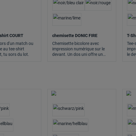
shirt COURT
chemisette DONIC FIRE
T-Sh
lors d'un match ou
Chemisette bicolore avec
Tee-
ce au tee-shirt
impression numérique sur le
impr
 tu sors du lot.
devant. Un dos uni offre un
le de
large espace pour des
espa
impressions du logo du club ou
logo
des sponsors.
La m
évacu
et ag