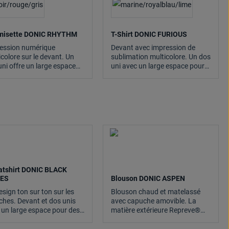
misette DONIC RHYTHM
T-Shirt DONIC FURIOUS
ession numérique
Devant avec impression de
icolore sur le devant. Un
sublimation multicolore. Un dos
uni offre un large espace
uni avec un large espace pour
 des impressions. La
impressions. La technologie
nologie thermoactive
thermoactive Drylite évacue la
te évacue la sueur et laisse
sueur et laisse la peau
eau agréablement sèche.
agréablement sèche.
tshirt DONIC BLACK
IES
Blouson DONIC ASPEN
esign ton sur ton sur les
Blouson chaud et matelassé
hes. Devant et dos unis
avec capuche amovible. La
 un large espace pour des
matière extérieure Repreve®
essions. La matière douce
écologique et imperméable au
 qualité supérieure Pin-
vent et à l'eau est fabriquée à