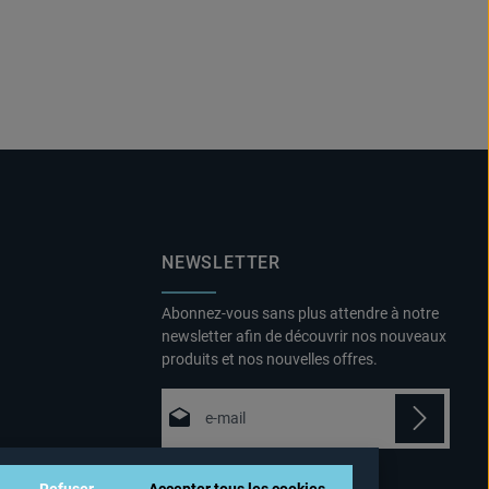
est agréable à porter et la
partir de bouteilles d'eau
nologie thermoactive
recyclées. Deux poches
te
latérales zippées.
NEWSLETTER
Abonnez-vous sans plus attendre à notre
newsletter afin de découvrir nos nouveaux
produits et nos nouvelles offres.
Adresse e-mail*
Politique de confidentialité
Fields marked with asterisks (*) are
Refuser
Accepter tous les cookies