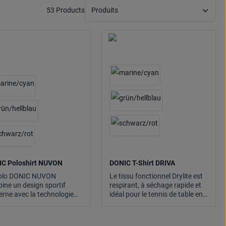
53 Products
C Poloshirt NUVON
DONIC T-Shirt DRIVA
olo DONIC NUVON
Le tissu fonctionnel Drylite est
ine un design sportif
respirant, à séchage rapide et
rne avec la technologie
idéal pour le tennis de table en
ionnelle Drylite.
club, l’entraînement et la
compétition.