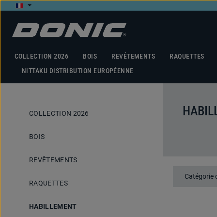
ser au contenu principal
Passer à la recherche
Passer à la navigation principale
COLLECTION 2026
BOIS
REVÊTEMENTS
RAQUETTES
NITTAKU DISTRIBUTION EUROPÉENNE
HABI
COLLECTION 2026
BOIS
REVÊTEMENTS
Catégorie d
RAQUETTES
HABILLEMENT