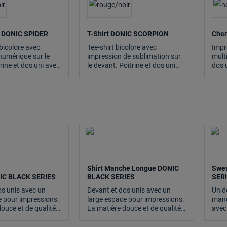
 DONIC SPIDER
T-Shirt DONIC SCORPION
Che
bicolore avec
Tee-shirt bicolore avec
Impr
numérique sur le
impression de sublimation sur
mult
rine et dos uni avec
le devant. Poitrine et dos uni
dos 
 pour des
avec espace libre pour des
pour
.
impressions. La technologie
tech
thermoactive Drylite évacue la
Dryli
sueur et laisse la peau
la p
agréablement sèche.
Shirt Manche Longue DONIC
Swea
NIC BLACK SERIES
BLACK SERIES
SER
os unis avec un
Devant et dos unis avec un
Un d
e pour impressions.
large espace pour impressions.
manc
ouce et de qualité
La matière douce et de qualité
avec
Honeycomb est très
supérieure Honeycomb est très
impr
orter et la
agréable à porter et la
et de