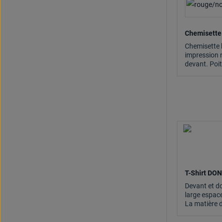
Chemisette
Chemisette 
impression 
devant. Poit
espace libre
impressions
T-Shirt DO
Devant et d
large espac
La matière d
supérieure 
agréable à p