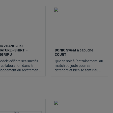
IC ZHANG JIKE
ATURE - SHIRT –
DONIC Sweat à capuche
EGRIP J
COURT
odèle célèbre ses succès
Que ce soit à l'entraînement, au
a collaboration dans le
match ou juste pour se
loppement du revêtement
détendre et bien se sentir au
C Bluegrip J.
quotidien- grâce au DONIC
HOODIE COURT, tu restes dans
le JEU.