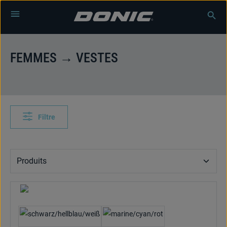
Passer au contenu principal
FEMMES → VESTES
Filtre