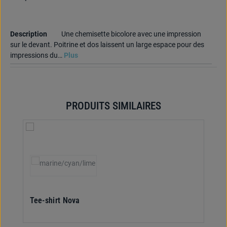
Description
Une chemisette bicolore avec une impression
sur le devant. Poitrine et dos laissent un large espace pour des
impressions du…
Plus
PRODUITS SIMILAIRES
Ignorer la galerie de produits
Sélectionnez
Couleur
(Cette option n'est pas disponible pour le moment.)
Tee-shirt Nova