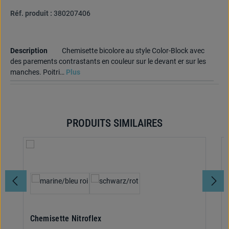
Réf. produit :
380207406
Description
Chemisette bicolore au style Color-Block avec
des parements contrastants en couleur sur le devant er sur les
manches. Poitri…
Plus
PRODUITS SIMILAIRES
Ignorer la galerie de produits
Sélectionnez
Couleur
Chemisette Nitroflex