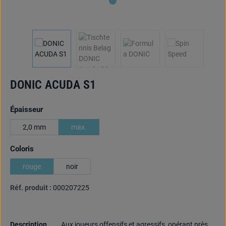
DONIC ACUDA S1
Sélectionnez
Épaisseur
2,0 mm
max.
Sélectionnez
Coloris
rouge
noir
Réf. produit :
000207225
Description
Aux joueurs offensifs et agressifs, opérant près