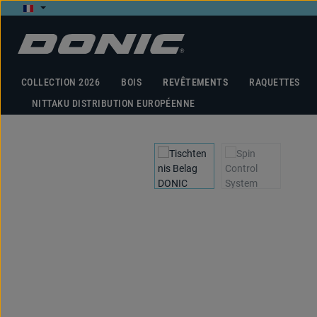
ser au contenu principal
Passer à la recherche
Passer à la navigation principale
COLLECTION 2026
BOIS
REVÊTEMENTS
RAQUETTES
NITTAKU DISTRIBUTION EUROPÉENNE
Ignorer la galerie d'images