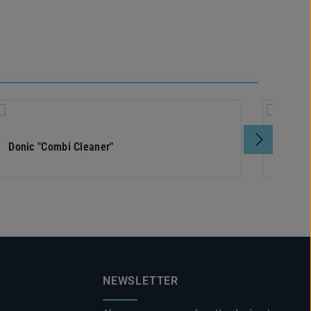
Donic "Combi Cleaner"
DONIC 
revêt
NEWSLETTER