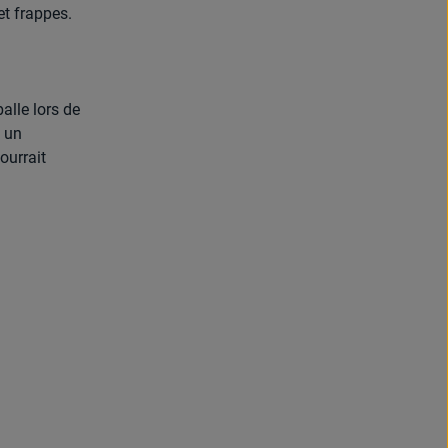
et frappes.
balle lors de
c un
ourrait