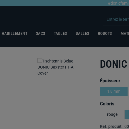
#donicfami
HABILLEMENT
SACS
TABLES
BALLES
ROBOTS
MAT
DONIC
Sélectionnez
Épaisseur
1,8 mm
Sélectionnez
Coloris
rouge
Réf. produit :
00