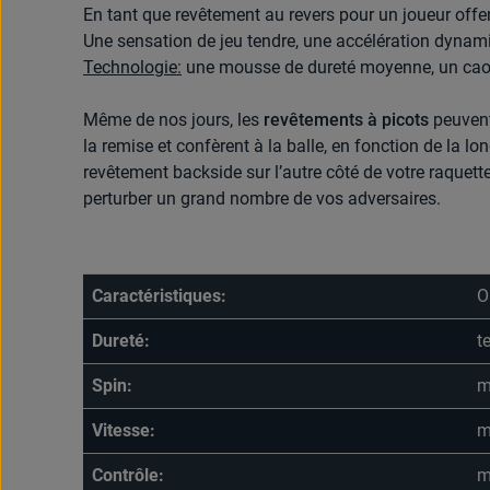
En tant que revêtement au revers pour un joueur offen
Une sensation de jeu tendre, une accélération dynami
Technologie:
une mousse de dureté moyenne, un caou
Même de nos jours, les
revêtements à picots
peuvent 
la remise et confèrent à la balle, en fonction de la 
revêtement backside sur l’autre côté de votre raquette
perturber un grand nombre de vos adversaires.
Caractéristiques:
O
Dureté:
t
Spin:
m
Vitesse:
m
Contrôle:
m