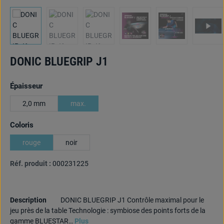
DONIC BLUEGRIP J1
Sélectionnez
Épaisseur
2,0 mm
max.
Sélectionnez
Coloris
rouge
noir
Réf. produit :
000231225
Description
DONIC BLUEGRIP J1 Contrôle maximal pour le
jeu près de la table Technologie : symbiose des points forts de la
gamme BLUESTAR…
Plus