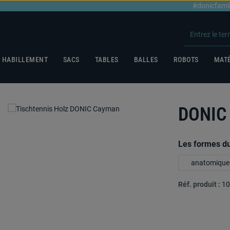
#donicfami
HABILLEMENT
SACS
TABLES
BALLES
ROBOTS
MATÉ
DONIC
Sélectionnez
Les formes d
anatomique
Réf. produit :
10