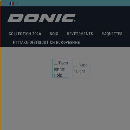
ser au contenu principal
Passer à la recherche
Passer à la navigation principale
COLLECTION 2026
BOIS
REVÊTEMENTS
RAQUETTES
NITTAKU DISTRIBUTION EUROPÉENNE
Ignorer la galerie d'images