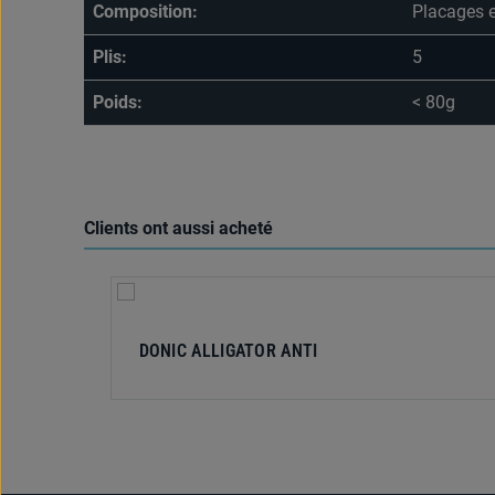
Composition:
Placages e
Plis:
5
Poids:
< 80g
Clients ont aussi acheté
Ignorer la galerie de produits
DONIC ALLIGATOR ANTI