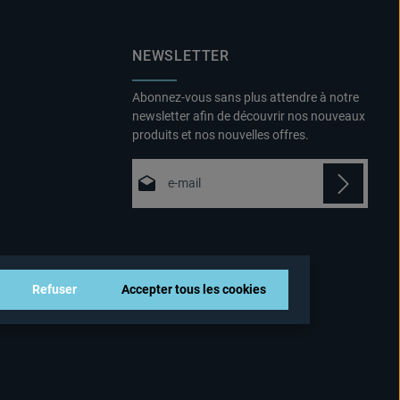
NEWSLETTER
Abonnez-vous sans plus attendre à notre
newsletter afin de découvrir nos nouveaux
produits et nos nouvelles offres.
Adresse e-mail*
Politique de confidentialité
Fields marked with asterisks (*) are
En sélectionnant Continuer, vous
required.
confirmez que vous avez lu nos
informations sur la protection des
Refuser
Accepter tous les cookies
données
et que vous avez accepté nos
conditions générales
.
*