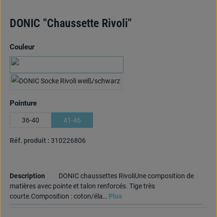
DONIC "Chaussette Rivoli"
Sélectionnez
Couleur
blanc/cyan
blanc/noir
Sélectionnez
Pointure
36-40
41-46
Réf. produit :
310226806
Description
DONIC chaussettes RivoliUne composition de
matières avec pointe et talon renforcés. Tige très
courte.Composition : coton/éla…
Plus