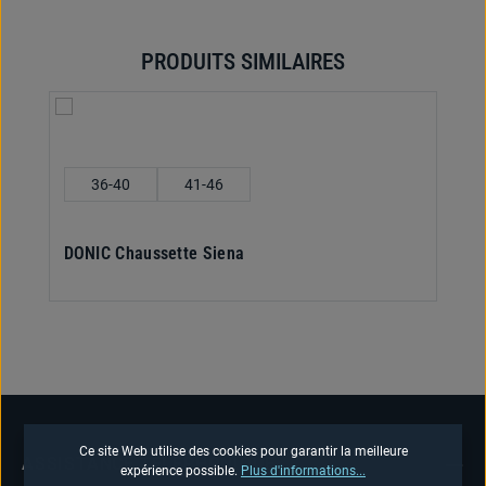
PRODUITS SIMILAIRES
Ignorer la galerie de produits
Sélectionnez
Pointure
36-40
41-46
DONIC Chaussette Siena
Ce site Web utilise des cookies pour garantir la meilleure
ASSISTANCE TÉLÉPHONIQUE
expérience possible.
Plus d'informations...