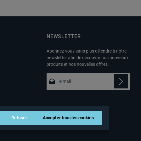
NEWSLETTER
Abonnez-vous sans plus attendre à notre
newsletter afin de découvrir nos nouveaux
produits et nos nouvelles offres.
Adresse e-mail*
Politique de confidentialité
Fields marked with asterisks (*) are
En sélectionnant Continuer, vous
required.
confirmez que vous avez lu nos
Refuser
Accepter tous les cookies
informations sur la protection des
données
et que vous avez accepté nos
conditions générales
.
*