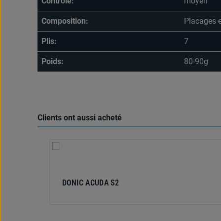
Contrôle:
moyen
Composition:
Placages e
Plis:
7
Poids:
80-90g
Clients ont aussi acheté
Ignorer la galerie de produits
DONIC ACUDA S2