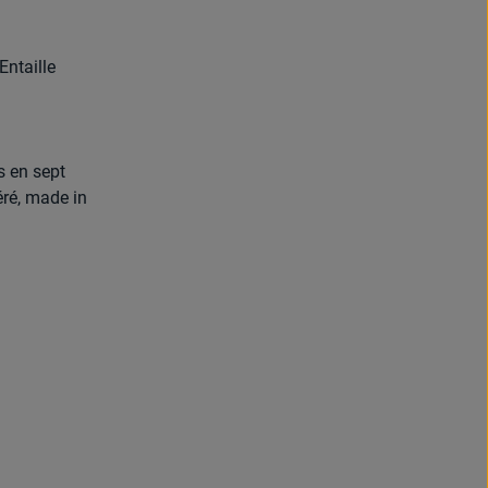
Entaille
s en sept
déré, made in