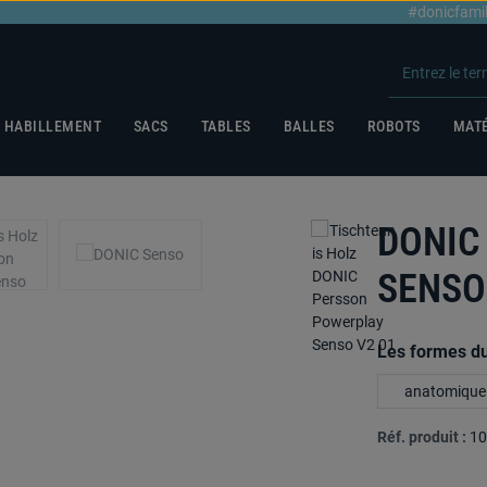
#donicfami
HABILLEMENT
SACS
TABLES
BALLES
ROBOTS
MATÉ
DONIC
SENSO
Sélectionnez
Les formes d
anatomique
Réf. produit :
10