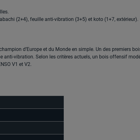
les.
abachi (2+4), feuille anti-vibration (3+5) et koto (1+7, extérieur). 
t champion d’Europe et du Monde en simple. Un des premiers boi
lle anti-vibration. Selon les critères actuels, un bois offensif mo
SENSO V1 et V2.