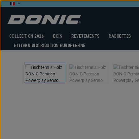
ser au contenu principal
Passer à la recherche
Passer à la navigation principale
COLLECTION 2026
BOIS
REVÊTEMENTS
RAQUETTES
NITTAKU DISTRIBUTION EUROPÉENNE
Ignorer la galerie d'images