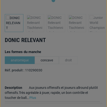
DONIC RELEVANT
Sélectionnez
Les formes du manche
anatomique
concave
droit
(Cette option n'est pas dispon
Réf. produit :
110290030
Description
Aux joueurs offensifs et joueurs allround plutôt
offensifs.Très agréable à jouer, rapide, un bon contrôle et
toucher de ball…
Plus