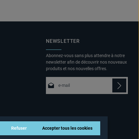
NEWSLETTER
Abonnez-vous sans plus attendre à notre
newsletter afin de découvrir nos nouveaux
produits et nos nouvelles offres.
Adresse e-mail*
Politique de confidentialité
Fields marked with asterisks (*) are
En sélectionnant Continuer, vous
required.
confirmez que vous avez lu nos
informations sur la protection des
Refuser
Accepter tous les cookies
données
et que vous avez accepté nos