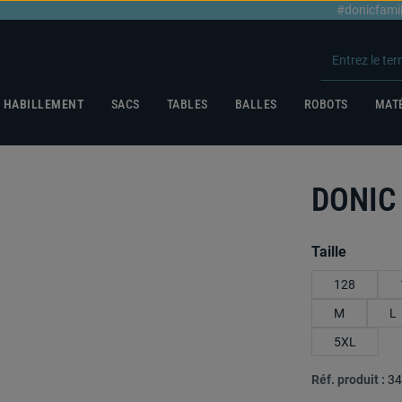
#donicfami
HABILLEMENT
SACS
TABLES
BALLES
ROBOTS
MATÉ
DONIC 
Sélectionnez
Taille
128
M
L
5XL
Réf. produit :
34