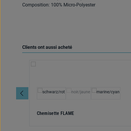
Composition: 100% Micro-Polyester
Clients ont aussi acheté
Ignorer la galerie de produits
Sélectionnez
Couleur
(Cette option n'est pas disponibl
Chemisette FLAME