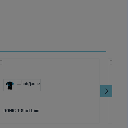
Sélectionnez
Sélec
Couleur
Coule
moment.)
DONIC T-Shirt Lion
DONIC