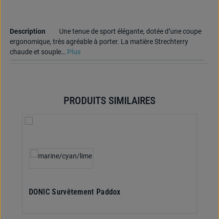
Description
Une tenue de sport élégante, dotée d’une coupe
ergonomique, très agréable à porter. La matière Strechterry
chaude et souple…
Plus
PRODUITS SIMILAIRES
Ignorer la galerie de produits
Sélectionnez
Couleur
DONIC Survêtement Paddox