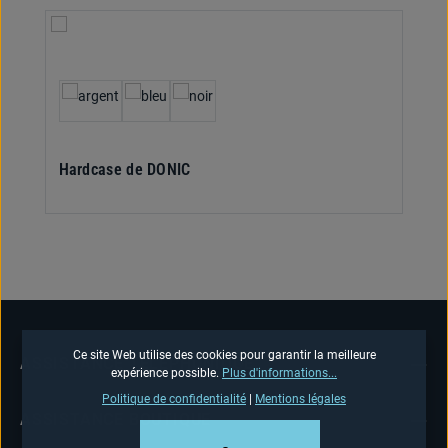
Sélectionnez
Couleur
Hardcase de DONIC
Ce site Web utilise des cookies pour garantir la meilleure
ASSISTANCE TÉLÉPHONIQUE
expérience possible.
Plus d'informations...
Politique de confidentialité
|
Mentions légales
ASSISTANCE BOUTIQUE