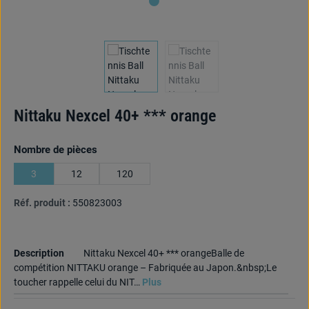
Nittaku Nexcel 40+ *** orange
Sélectionnez
Nombre de pièces
3
12
120
Réf. produit :
550823003
Description
Nittaku Nexcel 40+ *** orangeBalle de
compétition NITTAKU orange – Fabriquée au Japon.&nbsp;Le
toucher rappelle celui du NIT…
Plus