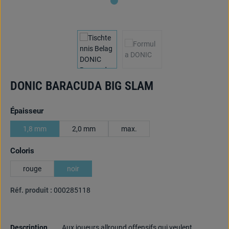
DONIC BARACUDA BIG SLAM
Sélectionnez
Épaisseur
1,8 mm
2,0 mm
max.
Sélectionnez
Coloris
rouge
noir
Réf. produit :
000285118
Description
Aux joueurs allround offensifs qui veulent