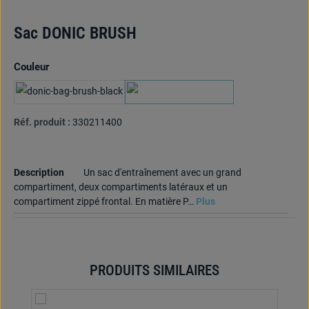
Sac DONIC BRUSH
Sélectionnez
Couleur
noir
marine
Réf. produit :
330211400
Description
Un sac d'entraînement avec un grand
compartiment, deux compartiments latéraux et un
compartiment zippé frontal. En matière P…
Plus
PRODUITS SIMILAIRES
Ignorer la galerie de produits