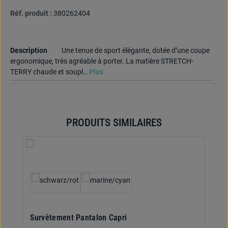
Réf. produit :
380262404
Description
Une tenue de sport élégante, dotée d’une coupe
ergonomique, très agréable à porter. La matière STRETCH-
TERRY chaude et soupl…
Plus
PRODUITS SIMILAIRES
Ignorer la galerie de produits
Sélectionnez
Couleur
Survêtement Pantalon Capri