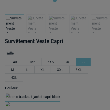
Survêtement Veste Capri
Sélectionnez
Taille
140
152
XXS
XS
S
M
L
XL
XXL
3XL
4XL
Sélectionnez
Couleur
schwarz/rot
marine/cyan