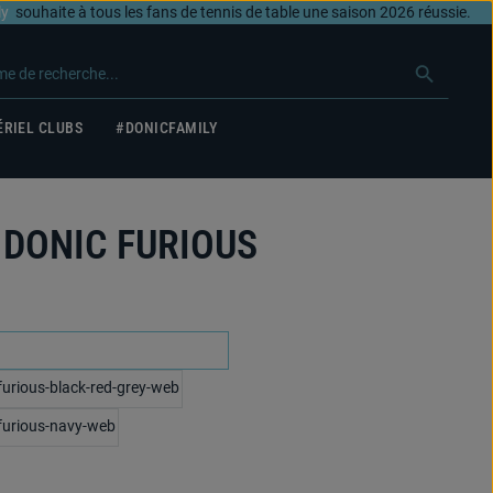
ly
souhaite à tous les fans de tennis de table une saison 2026 réussie.
RIEL CLUBS
#DONICFAMILY
t DONIC FURIOUS
noir/anthracite/lime
schwarz/grau/rot
marine/royalblau/lime