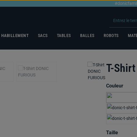
#donicfami
HABILLEMENT
SACS
TABLES
BALLES
ROBOTS
MATÉ
T-Shir
Sélectionnez
Couleur
Sélectionnez
Taille