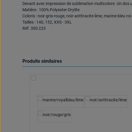
Devant avec impression de sublimation multicolore. Un dos u
Matière : 100% Polyester-Drylite
Coloris : noir-gris-rouge, noir-anthracite-lime, marine-bleu roi
Tailles : 140, 152, XXS - 3XL
Réf. 300 223
Produits similaires
Ignorer la galerie de produits
Sélectionnez
Couleur