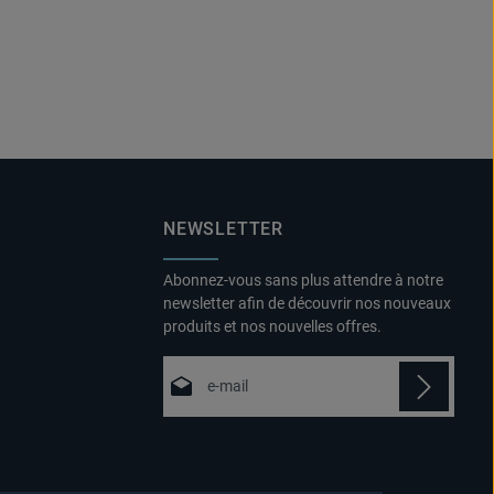
NEWSLETTER
Abonnez-vous sans plus attendre à notre
newsletter afin de découvrir nos nouveaux
produits et nos nouvelles offres.
Adresse e-mail*
Politique de confidentialité
Fields marked with asterisks (*) are
En sélectionnant Continuer, vous
required.
confirmez que vous avez lu nos