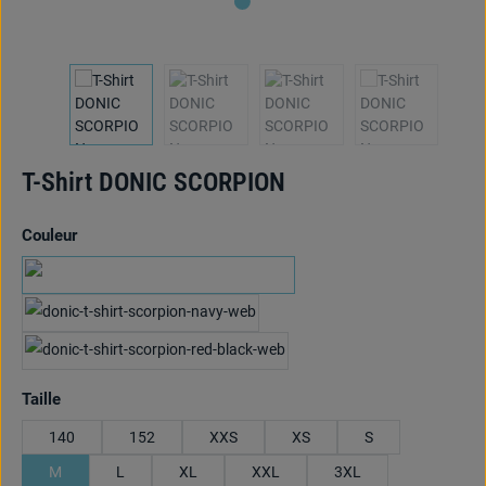
T-Shirt DONIC SCORPION
Sélectionnez
Couleur
schwarz/pink
marine/hellblau
rouge/noir
Sélectionnez
Taille
140
152
XXS
XS
S
M
L
XL
XXL
3XL