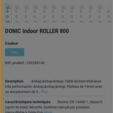
DONIC Indoor ROLLER 800
Sélectionnez
Couleur
bleu
Réf. produit :
230288140
Description
-&nbsp;&nbsp;&nbsp; Table de loisir intérieure
très performante.-&nbsp;&nbsp;&nbsp; Plateau de 19mm avec
un encadrement de 3…
Plus
Caractéristiques techniques
Norme: EN 14468-1, classe D
(sport de loisir) Sécurité: Système manuel par pression.
Verrouillable à l'aide d'un
More