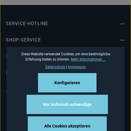
SERVICE-HOTLINE
SHOP-SERVICE
Diese Website verwendet Cookies, um eine bestmögliche
INFORMATIONEN
Erfahrung bieten zu können.
Mehr Informationen ...
Datenschutz
|
Impressum
NEWSLETTER
Konfigurieren
Alle Preise inkl. gesetzl. Mehrwertsteuer zzgl.
Versandkosten
und ggf. Nachnahmegebühren, wenn
nicht anders angegeben.
Nur technisch notwendige
Alle Cookies akzeptieren