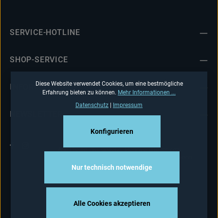
SERVICE-HOTLINE
SHOP-SERVICE
Diese Website verwendet Cookies, um eine bestmögliche
INFORMATIONEN
Erfahrung bieten zu können.
Mehr Informationen ...
Datenschutz
|
Impressum
NEWSLETTER
Konfigurieren
Alle Preise inkl. gesetzl. Mehrwertsteuer zzgl.
Versandkosten
und ggf. Nachnahmegebühren, wenn
nicht anders angegeben.
Nur technisch notwendige
Alle Cookies akzeptieren