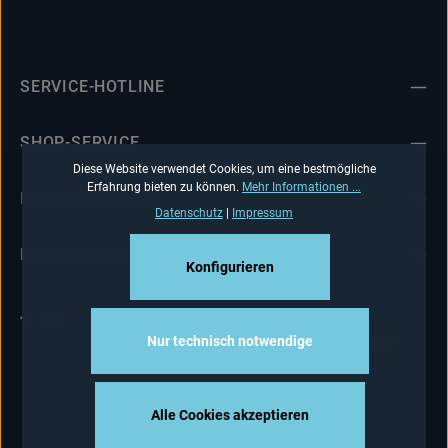
SERVICE-HOTLINE
SHOP-SERVICE
Diese Website verwendet Cookies, um eine bestmögliche
Erfahrung bieten zu können.
Mehr Informationen ...
INFORMATIONEN
Datenschutz
|
Impressum
NEWSLETTER
Konfigurieren
Alle Preise inkl. gesetzl. Mehrwertsteuer zzgl.
Nur technisch notwendige
Versandkosten
und ggf. Nachnahmegebühren, wenn
nicht anders angegeben.
Alle Cookies akzeptieren