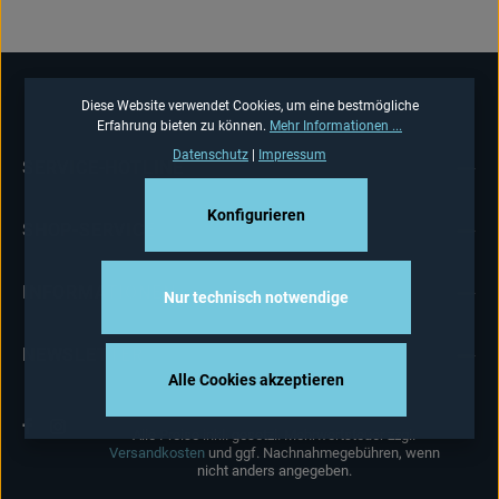
Diese Website verwendet Cookies, um eine bestmögliche
Erfahrung bieten zu können.
Mehr Informationen ...
Datenschutz
|
Impressum
SERVICE-HOTLINE
Konfigurieren
SHOP-SERVICE
INFORMATIONEN
Nur technisch notwendige
NEWSLETTER
Alle Cookies akzeptieren
Alle Preise inkl. gesetzl. Mehrwertsteuer zzgl.
Versandkosten
und ggf. Nachnahmegebühren, wenn
nicht anders angegeben.