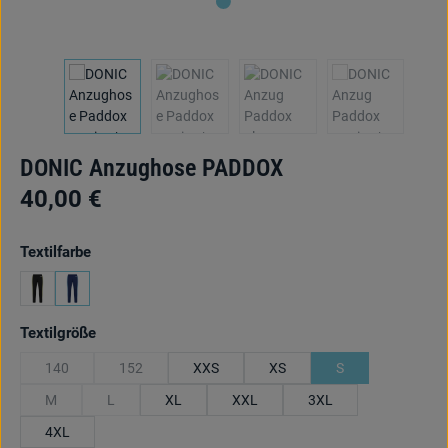
DONIC Anzughose PADDOX
40,00 €
auswählen
Textilfarbe
schwarz/anthr./lime
marine/cyan/lime
auswählen
Textilgröße
140
152
XXS
XS
S
(Diese Option ist zurzeit nicht verfügbar.)
(Diese Option ist zurzeit nicht verfügbar.)
M
L
XL
XXL
3XL
(Diese Option ist zurzeit nicht verfügbar.)
(Diese Option ist zurzeit nicht verfügbar.)
4XL