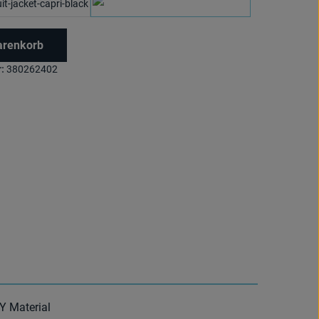
schwarz/rot
marine/cyanblau
arenkorb
:
380262402
Y Material