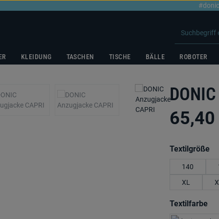
#donic
ER
KLEIDUNG
TASCHEN
TISCHE
BÄLLE
ROBOTER
DONIC 
65,40
au
Textilgröße
140
XL
X
au
Textilfarbe