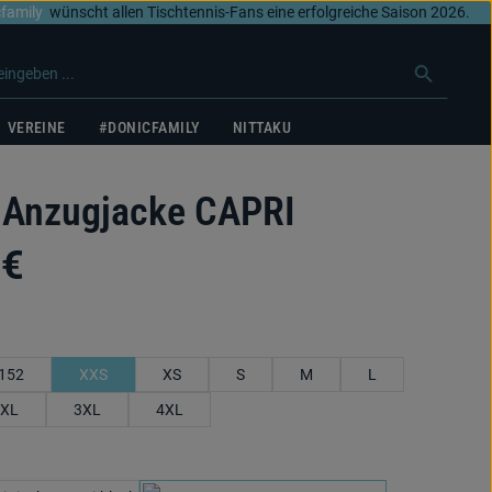
family
wünscht allen Tischtennis-Fans eine erfolgreiche Saison 2026.
VEREINE
#DONICFAMILY
NITTAKU
Anzugjacke CAPRI
 €
swählen
152
XXS
XS
S
M
L
XL
3XL
4XL
swählen