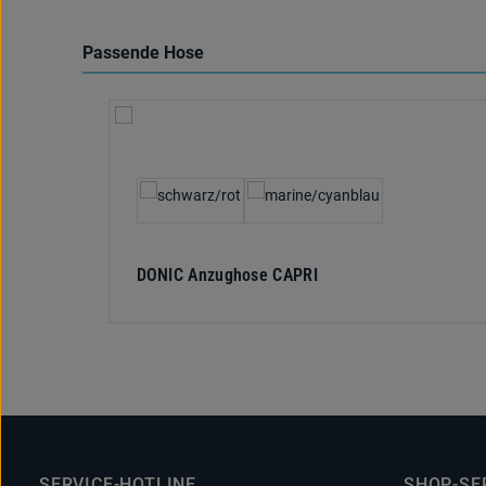
Passende Hose
Produktgalerie überspringen
auswählen
Textilfarbe
DONIC Anzughose CAPRI
SERVICE-HOTLINE
SHOP-SE