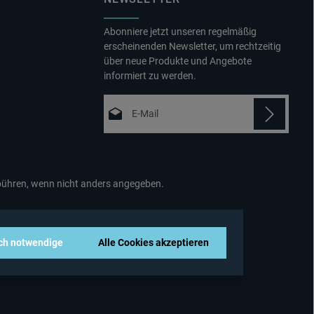
Abonniere jetzt unseren regelmäßig
erscheinenden Newsletter, um rechtzeitig
über neue Produkte und Angebote
informiert zu werden.
E-Mail-Adresse*
Datenschutz
Die mit einem Stern (*) markierten Felder
Ich habe die
sind Pflichtfelder.
Datenschutzbestimmungen
zur
hren, wenn nicht anders angegeben.
Kenntnis genommen und die
AGB
gelesen und bin mit ihnen
einverstanden.
*
sch notwendige
Alle Cookies akzeptieren