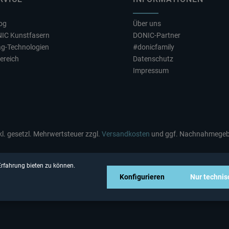
log
Über uns
NIC Kunstfasern
DONIC-Partner
ag-Technologien
#donicfamily
ereich
Datenschutz
Impressum
nkl. gesetzl. Mehrwertsteuer zzgl.
Versandkosten
und ggf. Nachnahmegebü
rfahrung bieten zu können.
Konfigurieren
Nur techni