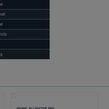
el
ell
el
holz
0g
DONIC ALLIGATOR DEF