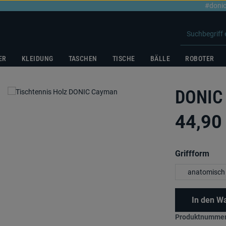
#donic
ER
KLEIDUNG
TASCHEN
TISCHE
BÄLLE
ROBOTER
DONIC
44,90
aus
Griffform
anatomisch
In den W
Produktnummer