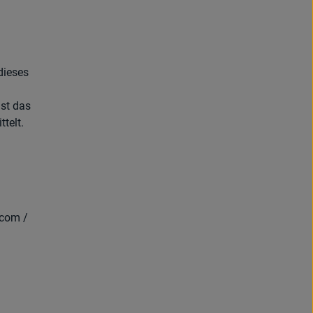
dieses
st das
telt.
.com /