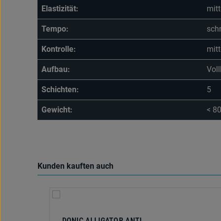
Elastizität:
mitt
Tempo:
schn
Kontrolle:
mitt
Aufbau:
Voll
Schichten:
5
Gewicht:
< 8
Kunden kauften auch
Produktgalerie überspringen
DONIC ALLIGATOR ANTI