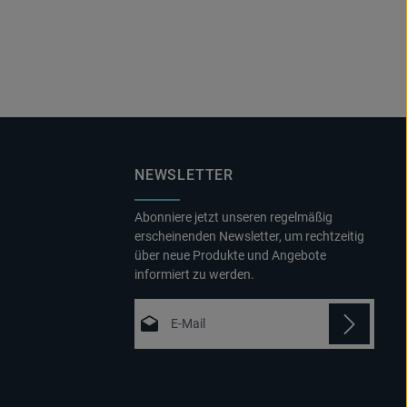
NEWSLETTER
Abonniere jetzt unseren regelmäßig
erscheinenden Newsletter, um rechtzeitig
über neue Produkte und Angebote
informiert zu werden.
E-Mail-Adresse*
Datenschutz
Die mit einem Stern (*) markierten Felder
Ich habe die
sind Pflichtfelder.