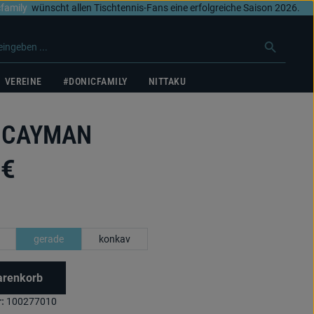
family
wünscht allen Tischtennis-Fans eine erfolgreiche Saison 2026.
VEREINE
#DONICFAMILY
NITTAKU
 CAYMAN
 €
wählen
gerade
konkav
arenkorb
:
100277010