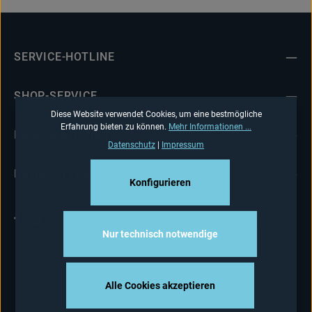
SERVICE-HOTLINE
SHOP-SERVICE
Diese Website verwendet Cookies, um eine bestmögliche
Erfahrung bieten zu können.
Mehr Informationen ...
INFORMATIONEN
Datenschutz
|
Impressum
NEWSLETTER
Konfigurieren
Alle Preise inkl. gesetzl. Mehrwertsteuer zzgl.
Nur technisch notwendige
Versandkosten
und ggf. Nachnahmegebühren, wenn
nicht anders angegeben.
Alle Cookies akzeptieren