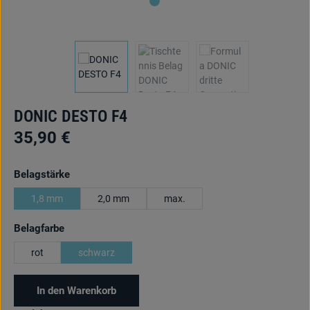
DONIC DESTO F4
35,90 €
auswählen
Belagstärke
1,8 mm
2,0 mm
max.
auswählen
Belagfarbe
rot
schwarz
In den Warenkorb