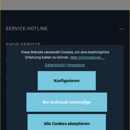
SERVICE-HOTLINE
SHOP-SERVICE
Diese Website verwendet Cookies, um eine bestmögliche
Erfahrung bieten zu können.
Mehr Informationen ...
INFORMATIONEN
Datenschutz
|
Impressum
NEWSLETTER
Konfigurieren
Alle Preise inkl. gesetzl. Mehrwertsteuer zzgl.
Nur technisch notwendige
Versandkosten
und ggf. Nachnahmegebühren, wenn
nicht anders angegeben.
Alle Cookies akzeptieren