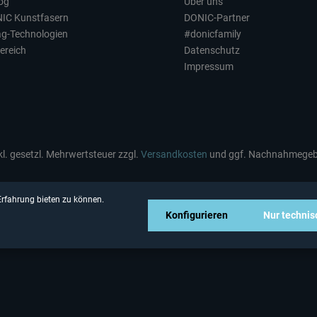
log
Über uns
NIC Kunstfasern
DONIC-Partner
ag-Technologien
#donicfamily
ereich
Datenschutz
Impressum
nkl. gesetzl. Mehrwertsteuer zzgl.
Versandkosten
und ggf. Nachnahmegebü
rfahrung bieten zu können.
Konfigurieren
Nur techni