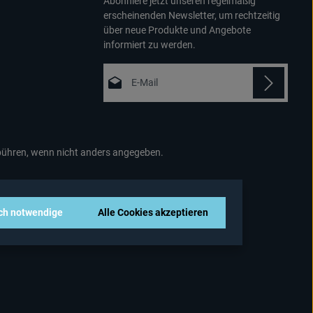
Abonniere jetzt unseren regelmäßig
erscheinenden Newsletter, um rechtzeitig
über neue Produkte und Angebote
informiert zu werden.
E-Mail-Adresse*
Datenschutz
Die mit einem Stern (*) markierten Felder
Ich habe die
sind Pflichtfelder.
Datenschutzbestimmungen
zur
hren, wenn nicht anders angegeben.
Kenntnis genommen und die
AGB
gelesen und bin mit ihnen
einverstanden.
*
sch notwendige
Alle Cookies akzeptieren