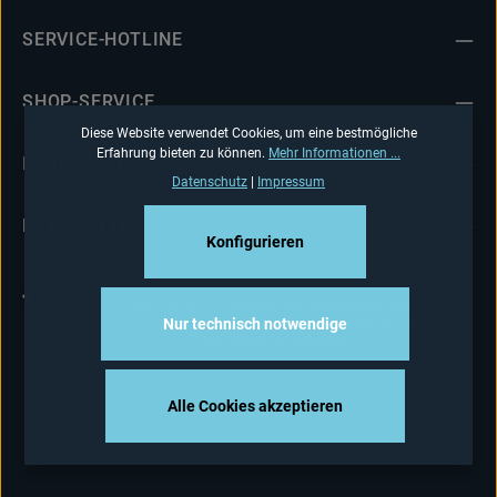
SERVICE-HOTLINE
SHOP-SERVICE
Diese Website verwendet Cookies, um eine bestmögliche
Erfahrung bieten zu können.
Mehr Informationen ...
INFORMATIONEN
Datenschutz
|
Impressum
NEWSLETTER
Konfigurieren
Alle Preise inkl. gesetzl. Mehrwertsteuer zzgl.
Versandkosten
und ggf. Nachnahmegebühren, wenn
Nur technisch notwendige
nicht anders angegeben.
Alle Cookies akzeptieren