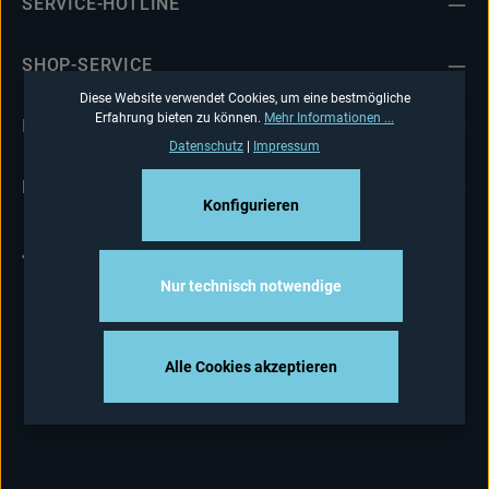
SERVICE-HOTLINE
SHOP-SERVICE
Diese Website verwendet Cookies, um eine bestmögliche
Erfahrung bieten zu können.
Mehr Informationen ...
INFORMATIONEN
Datenschutz
|
Impressum
NEWSLETTER
Konfigurieren
Alle Preise inkl. gesetzl. Mehrwertsteuer zzgl.
Versandkosten
und ggf. Nachnahmegebühren, wenn
Nur technisch notwendige
nicht anders angegeben.
Alle Cookies akzeptieren