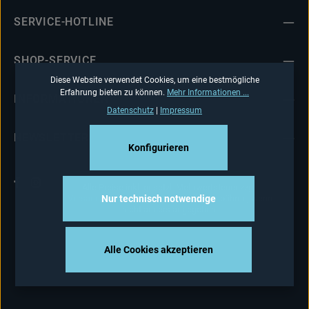
SERVICE-HOTLINE
SHOP-SERVICE
Diese Website verwendet Cookies, um eine bestmögliche
Erfahrung bieten zu können.
Mehr Informationen ...
INFORMATIONEN
Datenschutz
|
Impressum
NEWSLETTER
Konfigurieren
Alle Preise inkl. gesetzl. Mehrwertsteuer zzgl.
Versandkosten
und ggf. Nachnahmegebühren, wenn
Nur technisch notwendige
nicht anders angegeben.
Alle Cookies akzeptieren