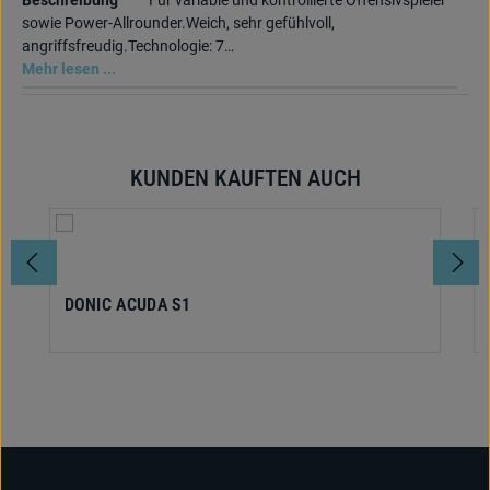
Beschreibung
Für variable und kontrollierte Offensivspieler
sowie Power-Allrounder.Weich, sehr gefühlvoll,
angriffsfreudig.Technologie: 7…
Mehr lesen ...
KUNDEN KAUFTEN AUCH
Produktgalerie überspringen
DONIC ACUDA S1