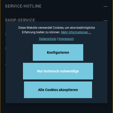
SERVICE-HOTLINE
SHOP-SERVICE
Diese Website verwendet Cookies, um eine bestmögliche
Erfahrung bieten zu können.
Mehr Informationen ...
INFORMATIONEN
Datenschutz
|
Impressum
NEWSLETTER
Konfigurieren
Alle Preise inkl. gesetzl. Mehrwertsteuer zzgl.
Versandkosten
und ggf. Nachnahmegebühren, wenn
Nur technisch notwendige
nicht anders angegeben.
Alle Cookies akzeptieren