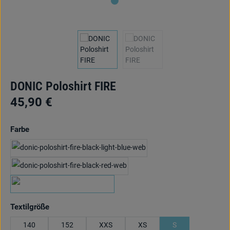
DONIC Poloshirt FIRE
45,90 €
auswählen
Farbe
schwarz/hellblau
schwarz/rot
marine/lime
auswählen
Textilgröße
140
152
XXS
XS
S