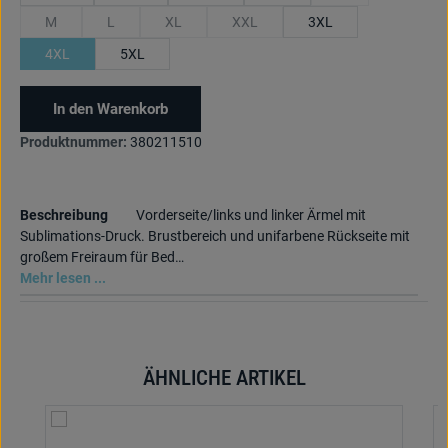
(Diese Option ist zur
M
L
XL
XXL
3XL
(Diese Option ist zurzeit nicht verfügbar.)
(Diese Option ist zurzeit nicht verfügbar.)
(Diese Option ist zurzeit nicht verfügbar.)
(Diese Option ist zurzeit nicht verfügba
4XL
5XL
In den Warenkorb
Produktnummer:
380211510
Beschreibung
Vorderseite/links und linker Ärmel mit
Sublimations-Druck. Brustbereich und unifarbene Rückseite mit
großem Freiraum für Bed…
Mehr lesen ...
ÄHNLICHE ARTIKEL
Produktgalerie überspringen