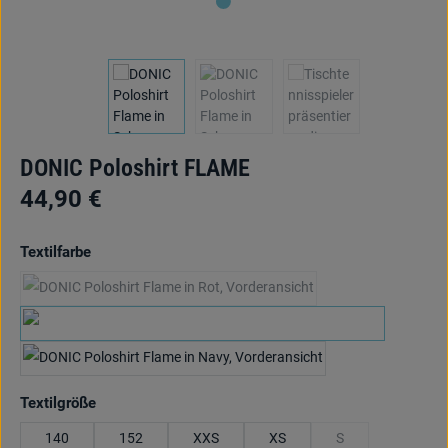
DONIC Poloshirt FLAME
44,90 €
auswählen
Textilfarbe
schwarz/rot
(Diese Option ist zurzeit nicht verfügbar.)
schwarz/gelb
marine/cyanblau
auswählen
Textilgröße
140
152
XXS
XS
S