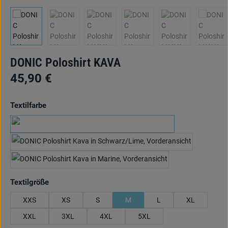
DONIC Poloshirt KAVA
45,90 €
auswählen
Textilfarbe
schwarz/anthrazit/hellblau
schwarz/anthr./lime
marine/cyan/rot
auswählen
Textilgröße
XXS
XS
S
M
L
XL
XXL
3XL
4XL
5XL