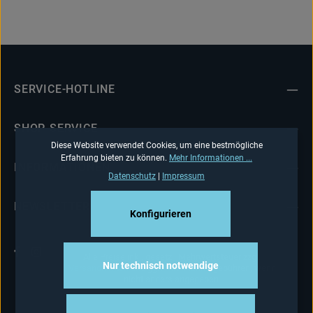
SERVICE-HOTLINE
SHOP-SERVICE
Diese Website verwendet Cookies, um eine bestmögliche
Erfahrung bieten zu können.
Mehr Informationen ...
INFORMATIONEN
Datenschutz
|
Impressum
NEWSLETTER
Konfigurieren
Alle Preise inkl. gesetzl. Mehrwertsteuer zzgl.
Nur technisch notwendige
Versandkosten
und ggf. Nachnahmegebühren, wenn
nicht anders angegeben.