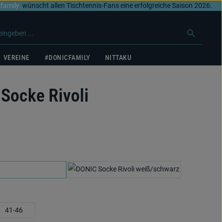
family
wünscht allen Tischtennis-Fans eine erfolgreiche Saison 2026.
VEREINE
#DONICFAMILY
NITTAKU
Socke Rivoli
€
len
weiß/cyanblau
weiß/schwarz
uswählen
41-46