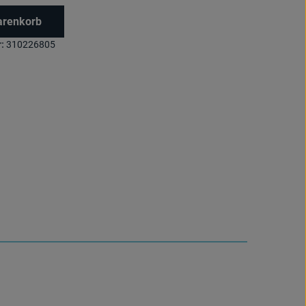
arenkorb
:
310226805