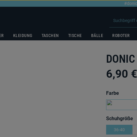
#donic
ER
KLEIDUNG
TASCHEN
TISCHE
BÄLLE
ROBOTER
DONIC 
6,90 
auswäh
Farbe
a
Schuhgröße
36-40