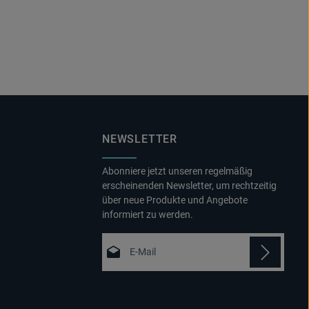
NEWSLETTER
Abonniere jetzt unseren regelmäßig
erscheinenden Newsletter, um rechtzeitig
über neue Produkte und Angebote
informiert zu werden.
E-Mail-Adresse*
Datenschutz
Die mit einem Stern (*) markierten Felder
Ich habe die