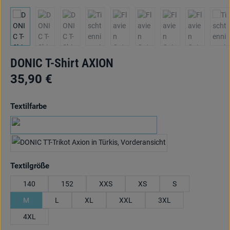
DONIC T-Shirt AXION
35,90 €
auswählen
Textilfarbe
marine/hellblau/lime
grün/hellblau/orange
auswählen
Textilgröße
140
152
XXS
XS
S
M
L
XL
XXL
3XL
4XL