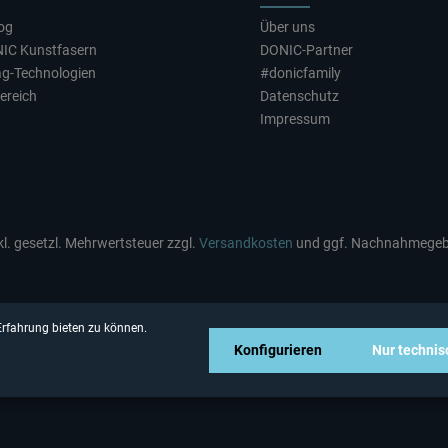
log
Über uns
NIC Kunstfasern
DONIC-Partner
ag-Technologien
#donicfamily
ereich
Datenschutz
Impressum
nkl. gesetzl. Mehrwertsteuer zzgl.
Versandkosten
und ggf. Nachnahmegebü
rfahrung bieten zu können.
Konfigurieren
Nur techni