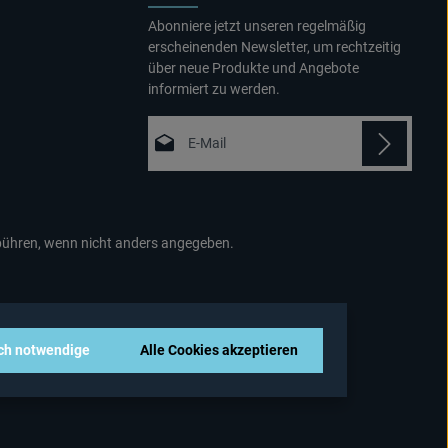
Abonniere jetzt unseren regelmäßig
erscheinenden Newsletter, um rechtzeitig
über neue Produkte und Angebote
informiert zu werden.
E-Mail-Adresse*
Datenschutz
Die mit einem Stern (*) markierten Felder
Ich habe die
sind Pflichtfelder.
Datenschutzbestimmungen
zur
hren, wenn nicht anders angegeben.
Kenntnis genommen und die
AGB
gelesen und bin mit ihnen
einverstanden.
*
sch notwendige
Alle Cookies akzeptieren