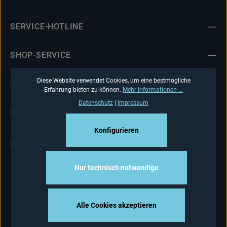
SERVICE-HOTLINE
SHOP-SERVICE
Diese Website verwendet Cookies, um eine bestmögliche
INFORMATIONEN
Erfahrung bieten zu können.
Mehr Informationen ...
Datenschutz
|
Impressum
NEWSLETTER
Konfigurieren
Alle Preise inkl. gesetzl. Mehrwertsteuer zzgl.
Versandkosten
und ggf. Nachnahmegebühren, wenn
nicht anders angegeben.
Nur technisch notwendige
Alle Cookies akzeptieren