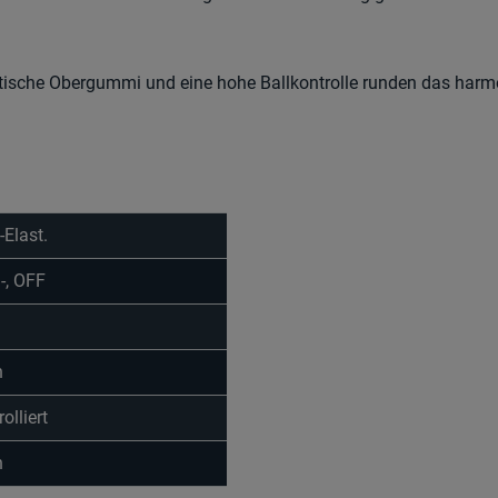
tische Obergummi und eine hohe Ballkontrolle runden das har
-Elast.
-, OFF
h
olliert
h