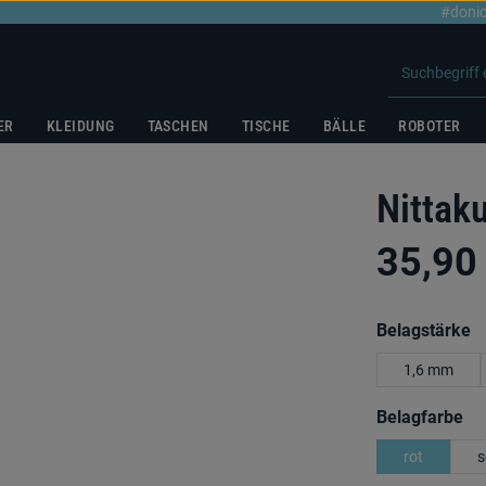
#donic
ER
KLEIDUNG
TASCHEN
TISCHE
BÄLLE
ROBOTER
Nittak
35,90
a
Belagstärke
1,6 mm
au
Belagfarbe
rot
s