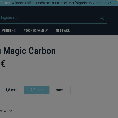
family
wünscht allen Tischtennis-Fans eine erfolgreiche Saison 2026.
VEREINE
#DONICFAMILY
NITTAKU
u Magic Carbon
 €
uswählen
1,8 mm
2,0 mm
max.
swählen
chwarz