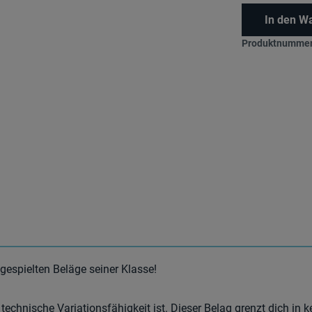
In den W
Produktnummer
tgespielten Beläge seiner Klasse!
 technische Variationsfähigkeit ist. Dieser Belag grenzt dich in k