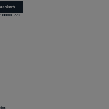
arenkorb
:
000801220
eine