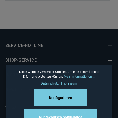
SERVICE-HOTLINE
SHOP-SERVICE
Diese Website verwendet Cookies, um eine bestmögliche
INFORMATIONEN
Erfahrung bieten zu können.
Mehr Informationen ...
Datenschutz
|
Impressum
NEWSLETTER
Konfigurieren
Alle Preise inkl. gesetzl. Mehrwertsteuer zzgl.
Versandkosten
und ggf. Nachnahmegebühren, wenn
Nur technisch notwendige
nicht anders angegeben.