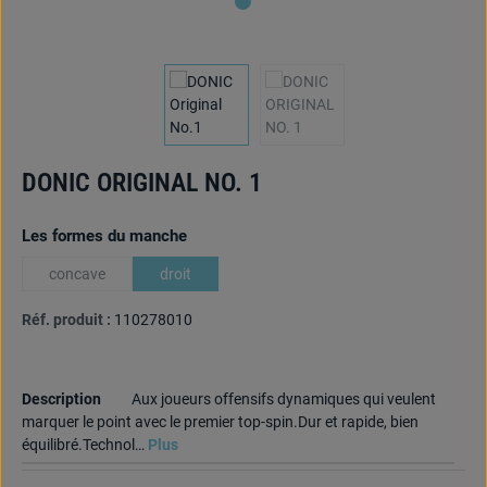
DONIC ORIGINAL NO. 1
Sélectionnez
Les formes du manche
concave
droit
(Cette option n'est pas disponible pour le moment.)
Réf. produit :
110278010
Description
Aux joueurs offensifs dynamiques qui veulent
marquer le point avec le premier top-spin.Dur et rapide, bien
équilibré.Technol…
Plus