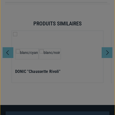
PRODUITS SIMILAIRES
Ignorer la galerie de produits
Sélectionnez
Couleur
DONIC "Chaussette Rivoli"