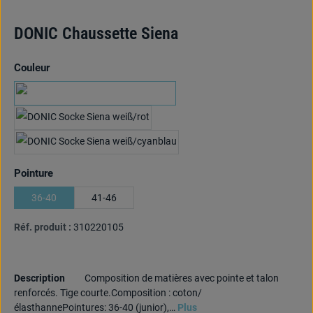
DONIC Chaussette Siena
Sélectionnez
Couleur
blanc/noir
blanc/rouge
weiß/cyanblau
Sélectionnez
Pointure
36-40
41-46
Réf. produit :
310220105
Description
Composition de matières avec pointe et talon
renforcés. Tige courte.Composition : coton/
élasthannePointures: 36-40 (junior),…
Plus