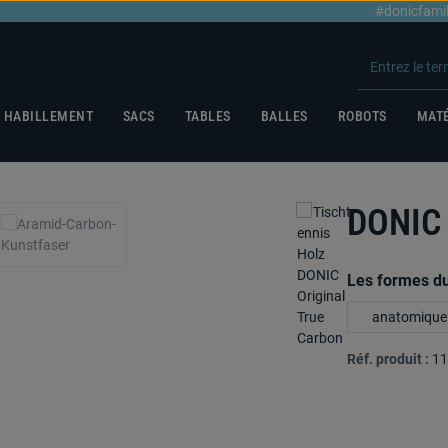
#donicfami
HABILLEMENT
SACS
TABLES
BALLES
ROBOTS
MATÉ
DONIC
Sélectionnez
Les formes d
anatomique
Réf. produit :
11