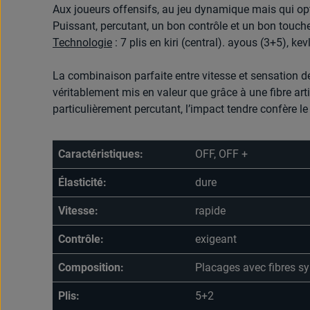
Aux joueurs offensifs, au jeu dynamique mais qui opt
Puissant, percutant, un bon contrôle et un bon touche
Technologie
: 7 plis en kiri (central). ayous (3+5), ke
La combinaison parfaite entre vitesse et sensation d
véritablement mis en valeur que grâce à une fibre arti
particulièrement percutant, l’impact tendre confère le
Caractéristiques:
OFF, OFF +
Élasticité:
dure
Vitesse:
rapide
Contrôle:
exigeant
Composition:
Placages avec fibres s
Plis:
5+2