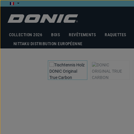
ser au contenu principal
Passer à la recherche
Passer à la navigation principale
COLLECTION 2026
BOIS
REVÊTEMENTS
RAQUETTES
NITTAKU DISTRIBUTION EUROPÉENNE
Ignorer la galerie d'images